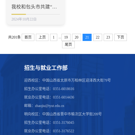
我校和包头市共建“招才引智工作站”
2024年10月22日
...
共201条
首页
上页
1
19
20
21
22
23
下页
尾页
招生与就业工作部
迎西校区：中国山西省太原市万柏林区迎泽西大街79号
招生办公室电话：0351-6018616
就业办公室电话：0351-6014436
邮箱：zhaojiu@tyut.edu.cn
明向校区：中国山西省晋中市榆次区大学街209号
招生办公室电话：0351-3176045
就业办公室电话：0351-3176522